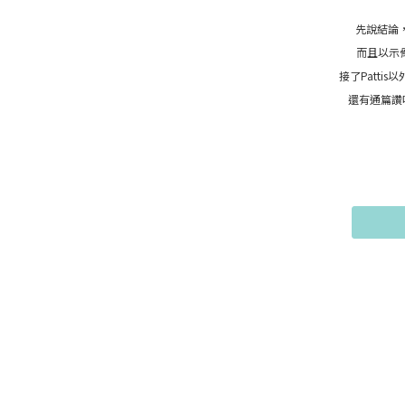
先說結論，
而且以示
接了Patt
還有通篇讚嘆