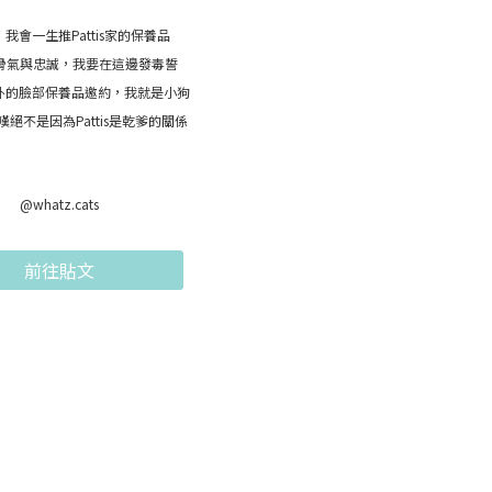
我會一生推Pattis家的保養品
骨氣與忠誠，我要在這邊發毒誓
is以外的臉部保養品邀約，我就是小狗
絕不是因為Pattis是乾爹的關係
@whatz.cats
前往貼文