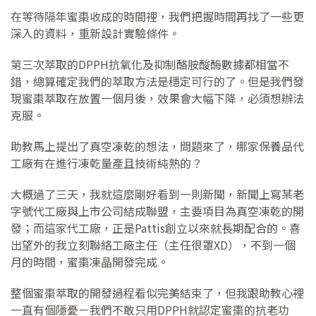
在等待隔年蜜棗收成的時間裡，我們把握時間再找了一些更
深入的資料，重新設計實驗條件。
第三次萃取的DPPH抗氧化及抑制酪胺酸酶數據都相當不
錯，總算確定我們的萃取方法是穩定可行的了。但是我們發
現蜜棗萃取在放置一個月後，效果會大幅下降，必須想辦法
克服。
助教馬上提出了真空凍乾的想法，問題來了，哪家保養品代
工廠有在進行凍乾量產且技術純熟的？
大概過了三天，我就這麼剛好看到一則新聞，新聞上寫某老
字號代工廠與上市公司結成聯盟，主要項目為真空凍乾的開
發；而這家代工廠，正是Pattis創立以來就長期配合的。喜
出望外的我立刻聯絡工廠主任（主任很罩XD），不到一個
月的時間，蜜棗凍晶開發完成。
整個蜜棗萃取的開發過程看似完美結束了，但我跟助教心裡
一直有個隱憂－我們不敢只用DPPH就認定蜜棗的抗老功