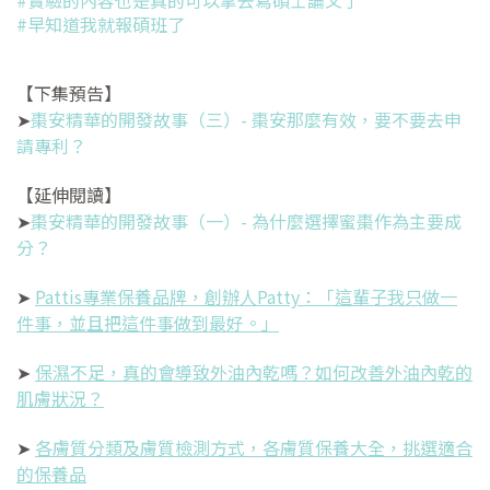
#早知道我就報碩班了
【下集預告】
➤
棗安精華的開發故事（三）- 棗安那麼有效，要不要去申
請專利？
【延伸閱讀】
➤
棗安精華的開發故事（一）- 為什麼選擇蜜棗作為主要成
分？
➤
Pattis專業保養品牌，創辦人Patty：「這輩子我只做一
件事，並且把這件事做到最好。」
➤
保濕不足，真的會導致外油內乾嗎？如何改善外油內乾的
肌膚狀況？
➤
各膚質分類及膚質檢測方式，各膚質保養大全，挑選適合
的保養品