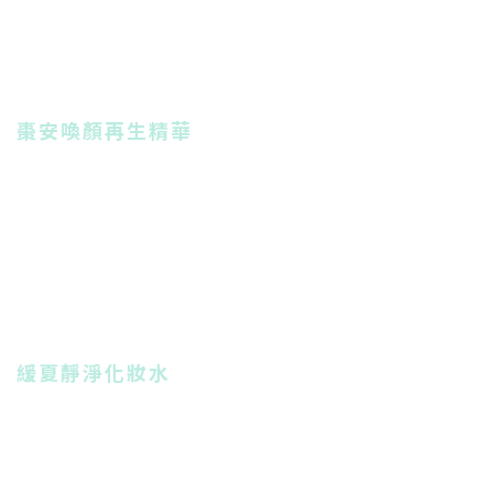
棗安喚顏再生精華
緩夏靜淨化妝水